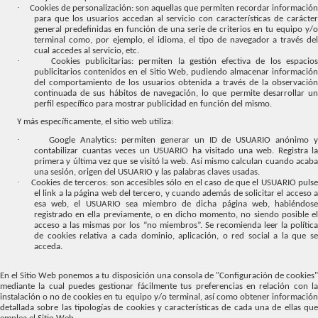
·
Cookies de personalización: son aquellas que permiten recordar información
para que los usuarios accedan al servicio con características de carácter
general predefinidas en función de una serie de criterios en tu equipo y/o
terminal como, por ejemplo, el idioma, el tipo de navegador a través del
cual accedes al servicio, etc.
·
Cookies publicitarias: permiten la gestión efectiva de los espacio
publicitarios contenidos en el Sitio Web, pudiendo almacenar información
del comportamiento de los usuarios obtenida a través de la observación
continuada de sus hábitos de navegación, lo que permite desarrollar un
perfil específico para mostrar publicidad en función del mismo.
Y más específicamente, el sitio web utiliza:
·
Google Analytics: permiten generar un ID de USUARIO anónimo y
contabilizar cuantas veces un USUARIO ha visitado una web. Registra la
primera y última vez que se visitó la web. Así mismo calculan cuando acaba
una sesión, origen del USUARIO y las palabras claves usadas.
·
Cookies de terceros: son accesibles sólo en el caso de que el USUARIO puls
el link a la página web del tercero, y cuando además de solicitar el acceso a
esa web, el USUARIO sea miembro de dicha página web, habiéndose
registrado en ella previamente, o en dicho momento, no siendo posible el
acceso a las mismas por los “no miembros”. Se recomienda leer la política
de cookies relativa a cada dominio, aplicación, o red social a la que se
acceda.
En el Sitio Web ponemos a tu disposición una consola de "Configuración de cookies"
mediante la cual puedes gestionar fácilmente tus preferencias en relación con la
instalación o no de cookies en tu equipo y/o terminal, así como obtener información
detallada sobre las tipologías de cookies y características de cada una de ellas que